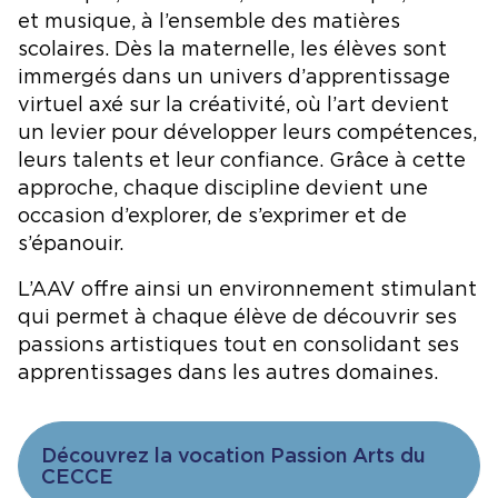
et leur confiance en eux.
Toutefois, les parents demeurent un appui
et musique, à l’ensemble des matières
essentiel pour veiller à ce que leurs enfants
scolaires. Dès la maternelle, les élèves sont
soient assidus aux cours.
immergés dans un univers d’apprentissage
Au quotidien:
virtuel axé sur la créativité, où l’art devient
un levier pour développer leurs compétences,
Aviser le personnel de l’AAV de l’absence, du retard
leurs talents et leur confiance. Grâce à cette
ou du départ de votre enfant soit par courriel
assiduiteaav
[at]
ecolecatholique.ca
approche, chaque discipline devient une
(
assiduiteaav[at]ecolecatholique[dot]ca
)
ou par
occasion d’explorer, de s’exprimer et de
téléphone 613-216-0015, poste 1.
s’épanouir.
Vous recevrez un message, en matinée et
possiblement en soirée, soit par appel, texto ou
L’AAV offre ainsi un environnement stimulant
courriel de notre système informatisé afin de vous
prévenir de l’absence au dossier de votre enfant.
qui permet à chaque élève de découvrir ses
passions artistiques tout en consolidant ses
Les suivis:
apprentissages dans les autres domaines.
Si les élèves sont présents pour la prise d’assiduité,
mais quittent par la suite sans être motivés, ils
seront notés comme étant absents.
Découvrez la vocation Passion Arts du
Les élèves qui omettent d’ouvrir leur caméra ou
CECCE
leur micro pendant les présences, seront notés
comme étant absents.