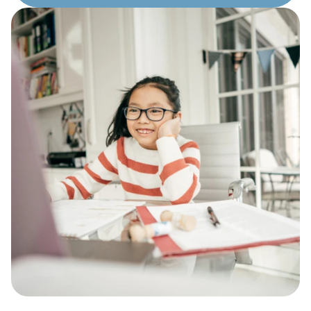
Pour 15 jours d’absence non motivées, vous
recevrez un avis de la direction.
Pour 25 jours d’absence non motivées, vous
recevrez une lettre qui sera placée au dossier de
votre enfant ainsi qu’une convocation à une
rencontre avec la direction et l’équipe école. La
travailleuse sociale du Conseil scolaire est
impliquée dans le dossier.
Pour 35 jours d’absence non motivées, vous serez
convoqués à une rencontre avec la direction,
l’équipe-école et la travailleuse sociale. La
surintendance de l’école est aussi informée de la
situation. Une lettre vous sera envoyée ainsi que
placée au dossier de l’élève.