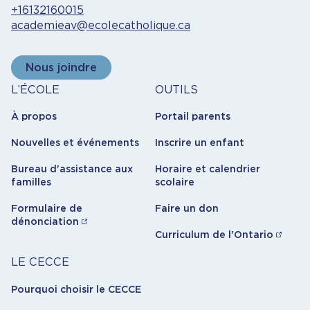
+16132160015
academieav@ecolecatholique.ca
Nous joindre
À
Outils
L’ÉCOLE
OUTILS
propos
À propos
Portail parents
Nouvelles et événements
Inscrire un enfant
Bureau d'assistance aux
Horaire et calendrier
familles
scolaire
Formulaire de
Faire un don
dénonciation
Curriculum de l'Ontario
Carrière
LE CECCE
Pourquoi choisir le CECCE