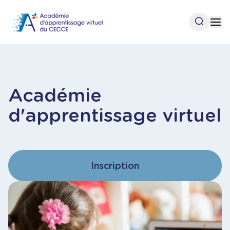
Aller
au
Open se
Op
contenu
principal
Académie
d'apprentissage virtuel
Inscription