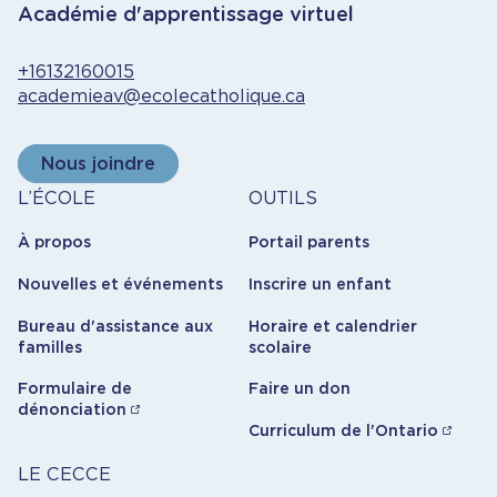
Académie d'apprentissage virtuel
+16132160015
academieav@ecolecatholique.ca
Nous joindre
À
Outils
L’ÉCOLE
OUTILS
propos
À propos
Portail parents
Nouvelles et événements
Inscrire un enfant
Bureau d'assistance aux
Horaire et calendrier
familles
scolaire
Formulaire de
Faire un don
dénonciation
Curriculum de l'Ontario
Carrière
LE CECCE