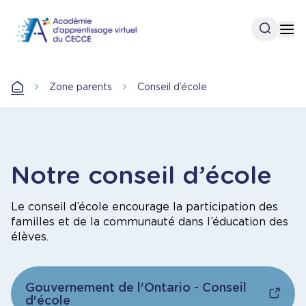
Aller
au
Open se
Op
contenu
principal
Zone parents
Conseil d’école
Accueil
Notre conseil d’école
Le conseil d’école encourage la participation des
familles et de la communauté dans l’éducation des
élèves.
Gouvernement de l'Ontario - Conseil
d'école